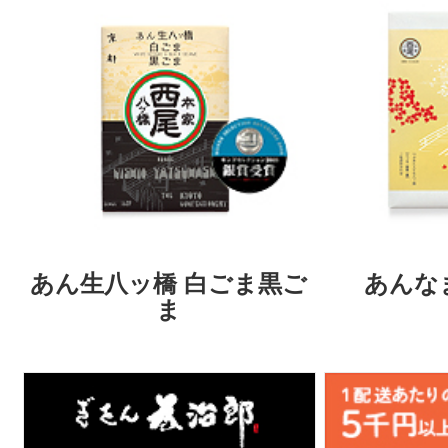
あん生八ッ橋 白ごま黒ご
あんな
ま