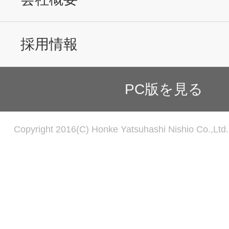
採用情報
PC版を見る
Copyright 2016(C) Honke Yatsuhashi Nishio Co.,Ltd. 