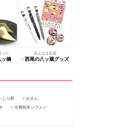
使った
あんなま忍者
八ッ橋
西尾の八ッ蔵グッズ
しら餅
おまん
キ
京都純米シフォン