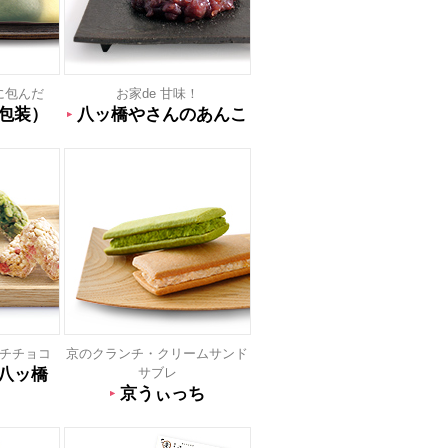
に包んだ
お家de 甘味！
包装）
八ッ橋やさんのあんこ
チチョコ
京のクランチ・クリームサンド
八ッ橋
サブレ
京うぃっち