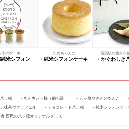
お米のケーキ
ためちゃんの
最高級の素材を
都純米シフォン
純米シフォンケーキ
かぐわしき
八ッ橋
あん生八ッ橋（個包装）
八ッ橋やさんのあんこ
チ抹茶ヴァッフェル
チョコレート八ッ橋
純米シフォンケー
者 西尾の八ッ蔵オリジナルグッズ