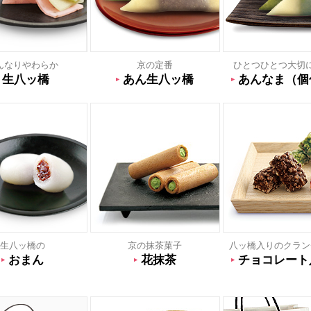
んなりやわらか
京の定番
ひとつひとつ大切
生八ッ橋
あん生八ッ橋
あんなま（個
生八ッ橋の
京の抹茶菓子
八ッ橋入りのクラン
おまん
花抹茶
チョコレート