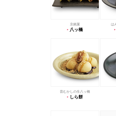
京銘菓
は
八ッ橋
昔むかしの生八ッ橋
しら餅