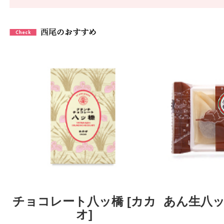
チョコレート八ッ橋 [カカ
あん生八ッ
オ]