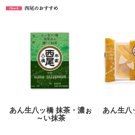
あん生八ッ橋 抹茶・濃ぉ
あん生八
～い抹茶