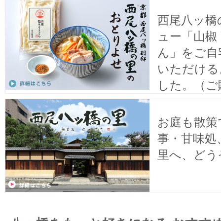
西尾八ッ橋
ュー「山椒
ん」をご自
いただける
した。（ご
お庭も散策
事・甘味処
里へ、どう