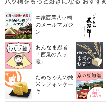
八ッ橋をもっと好きになる おすす
本家西尾八ッ橋
のメールマガジ
ン
あんなま忍者
「西尾の八ッ
蔵」
ためちゃんの純
米シフォンケー
キ