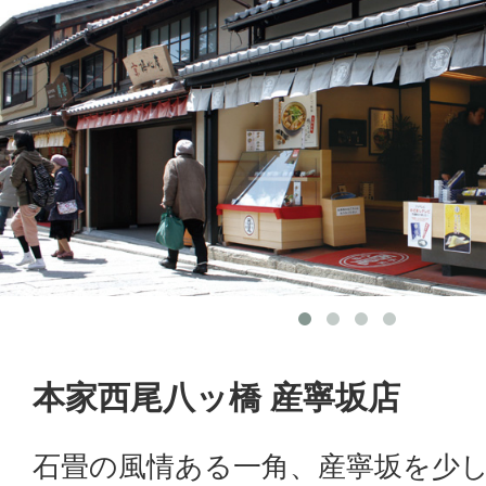
本家西尾八ッ橋 産寧坂店
石畳の風情ある一角、産寧坂を少