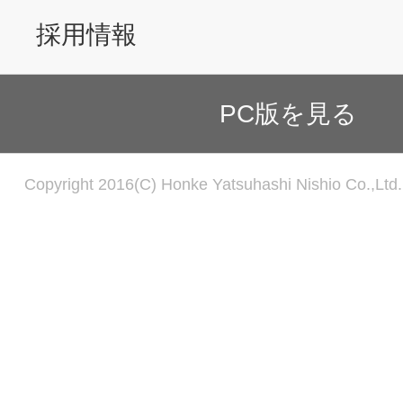
採用情報
PC版を見る
Copyright 2016(C) Honke Yatsuhashi Nishio Co.,Ltd. 