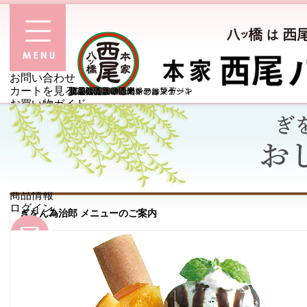
お問い合わせ
カートを見る
ログイン
CONTENTS
トップページ
新規会員登録
八ッ橋だより
商品情報
店舗情報
西尾八ッ橋の歴史
西尾のお茶の時間
純米シフォンケーキとは
本家西尾八ッ橋のメールマガジン
八ッ橋誕生物語
西尾のお菓子は米粉のお菓子
京の豆知識
ためちゃんの純米シフォンケーキ
INFORMATION
お買い物ガイド
サイトマップ
個人情報保護方針
特定商取引法に基づく表記
会社概要
お問い合わせ
店舗情報
商品情報
ログイン
ぎをん為治郎 メニューのご案内