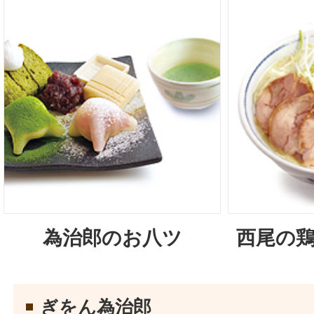
為治郎のお八ツ
西尾の
ぎをん為治郎