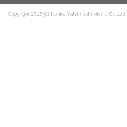
Copyright 2016(C) Honke Yatsuhashi Nishio Co.,Ltd. 